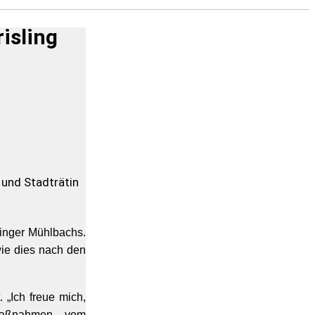
isling
 und Stadträtin
linger Mühlbachs.
wie dies nach den
 „Ich freue mich,
emaßnahmen vom